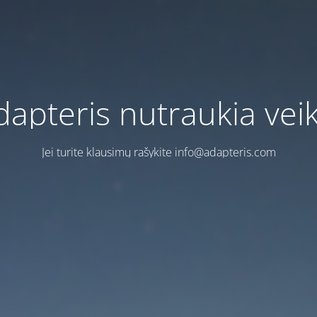
dapteris nutraukia veik
Jei turite klausimų rašykite info@adapteris.com