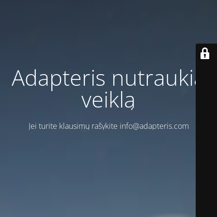
Adapteris nutraukia
veiklą
Jei turite klausimų rašykite info@adapteris.com