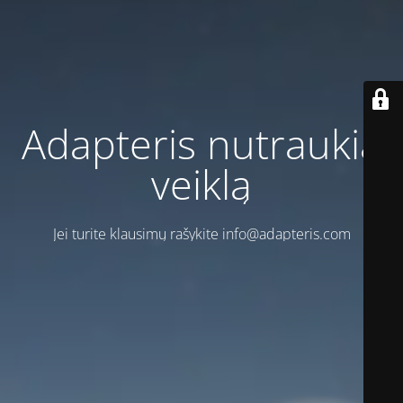
Adapteris nutraukia
veiklą
Jei turite klausimų rašykite info@adapteris.com