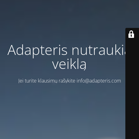
Adapteris nutraukia
veiklą
Jei turite klausimų rašykite info@adapteris.com