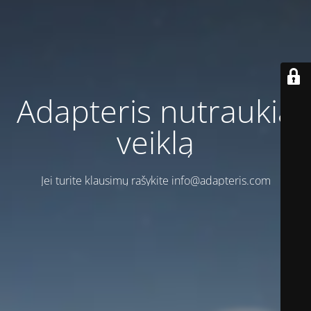
Adapteris nutraukia
veiklą
Jei turite klausimų rašykite info@adapteris.com